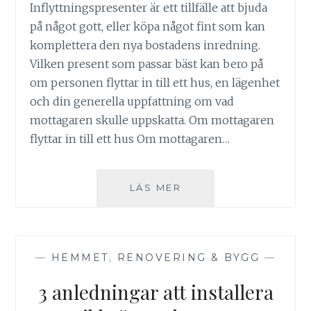
Inflyttningspresenter är ett tillfälle att bjuda
på något gott, eller köpa något fint som kan
komplettera den nya bostadens inredning.
Vilken present som passar bäst kan bero på
om personen flyttar in till ett hus, en lägenhet
och din generella uppfattning om vad
mottagaren skulle uppskatta. Om mottagaren
flyttar in till ett hus Om mottagaren…
INFLYTTNINGSPRESE
LÄS MER
–
HITTA
RÄTT
GÅVA
—
HEMMET
,
RENOVERING & BYGG
—
3 anledningar att installera