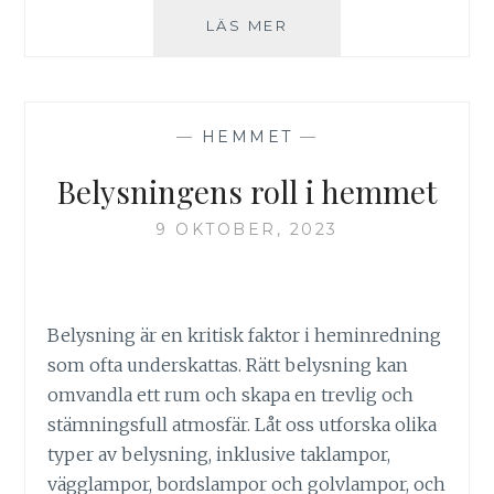
HEMINREDNING
LÄS MER
FÖR
SMÅ
UTRYMMEN
MED
—
HEMMET
—
SMART
OCH
Belysningens roll i hemmet
STILFULLA
LÖSNINGAR
9 OKTOBER, 2023
Belysning är en kritisk faktor i heminredning
som ofta underskattas. Rätt belysning kan
omvandla ett rum och skapa en trevlig och
stämningsfull atmosfär. Låt oss utforska olika
typer av belysning, inklusive taklampor,
vägglampor, bordslampor och golvlampor, och