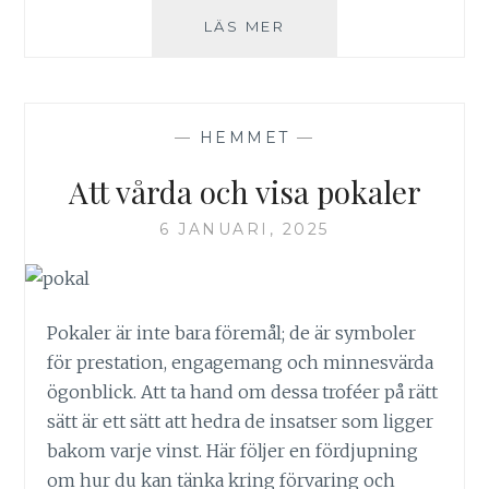
SÅ
LÄS MER
SKAPAR
DU
EN
HARMONISK
—
HEMMET
—
LÄSHÖRNA
Att vårda och visa pokaler
6 JANUARI, 2025
Pokaler är inte bara föremål; de är symboler
för prestation, engagemang och minnesvärda
ögonblick. Att ta hand om dessa troféer på rätt
sätt är ett sätt att hedra de insatser som ligger
bakom varje vinst. Här följer en fördjupning
om hur du kan tänka kring förvaring och