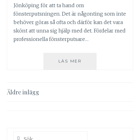
Jönköping för att ta hand om
fönsterputsningen. Det är någonting som inte
behöver göras så ofta och därför kan det vara
skönt att unna sig hjälp med det. Fördelar med
professionella fönsterputsare…
BEKVÄMT
LÄS MER
ATT
FÅ
HJÄLP
MED
Inläggsnavigering
Äldre inlägg
FÖNSTERPUTS
Sök