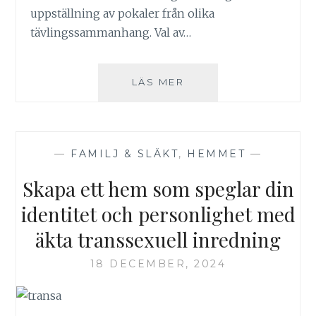
uppställning av pokaler från olika
tävlingssammanhang. Val av…
ATT
LÄS MER
VÅRDA
OCH
VISA
POKALER
—
FAMILJ & SLÄKT
,
HEMMET
—
Skapa ett hem som speglar din
identitet och personlighet med
äkta transsexuell inredning
18 DECEMBER, 2024