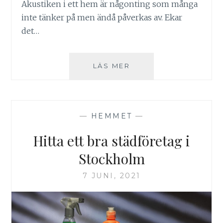
Akustiken i ett hem är någonting som många
inte tänker på men ändå påverkas av. Ekar
det…
3
LÄS MER
ANLEDNINGAR
ATT
INSTALLERA
RIBBVÄGGAR
—
HEMMET
—
HEMMA
Hitta ett bra städföretag i
Stockholm
7 JUNI, 2021