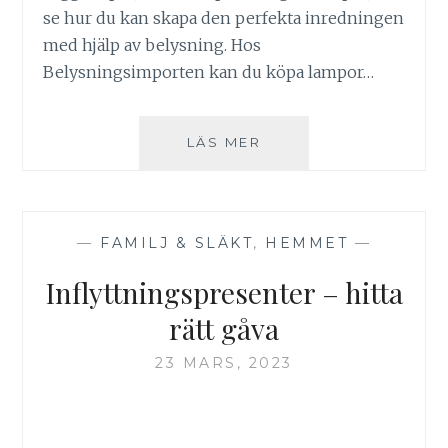
se hur du kan skapa den perfekta inredningen
med hjälp av belysning. Hos
Belysningsimporten kan du köpa lampor…
BELYSNINGENS
LÄS MER
ROLL
I
HEMMET
—
FAMILJ & SLÄKT
,
HEMMET
—
Inflyttningspresenter – hitta
rätt gåva
23 MARS, 2023