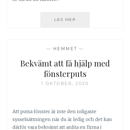
CARPORT
LÄS MER
ELLER
GARAGE?
FÖR-
OCH
—
HEMMET
—
NACKDELAR
Bekvämt att få hjälp med
fönsterputs
1 OKTOBER, 2020
Att putsa fönster är inte den roligaste
sysselsättningen när du är ledig och det kan
därför vara bekvämt att anlita en firma i