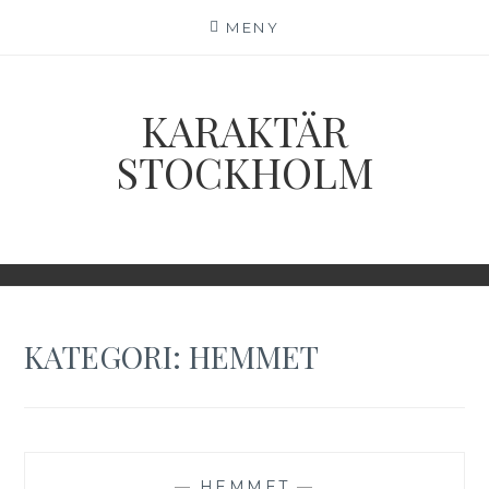
Hoppa
MENY
till
innehåll
KARAKTÄR
STOCKHOLM
KATEGORI:
HEMMET
—
HEMMET
—