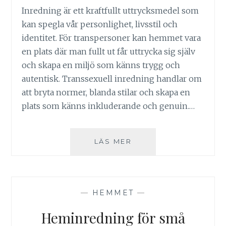
Inredning är ett kraftfullt uttrycksmedel som
kan spegla vår personlighet, livsstil och
identitet. För transpersoner kan hemmet vara
en plats där man fullt ut får uttrycka sig själv
och skapa en miljö som känns trygg och
autentisk. Transsexuell inredning handlar om
att bryta normer, blanda stilar och skapa en
plats som känns inkluderande och genuin.…
SKAPA
LÄS MER
ETT
HEM
SOM
SPEGLAR
—
HEMMET
—
DIN
IDENTITET
Heminredning för små
OCH